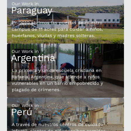
Our Work in
Paraguay
En 2010 abrimos las puertas de nuestro
campus de 11 acres para cuidar a niños,
huérfanos, viudas y madres solteras.
Our Work in
Argentina
La primera y única escuela cristiana en
Rafaela, Argentina, que atiende a niños
vulnerables en un barrio empobrecido y
plagado de crímenes.
Our Work in
Perú
A través de nuestros centros de cuidado
infantil, cientos de niños reciben comidas